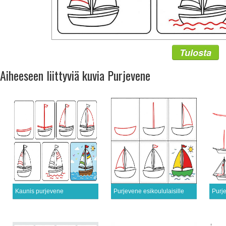
Tulosta
Aiheeseen liittyviä kuvia Purjevene
Kaunis purjevene
Purjevene esikoululaisille
Purje