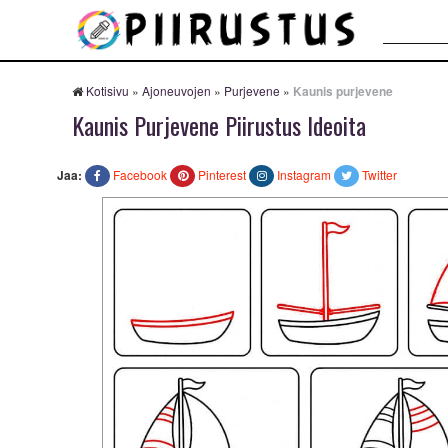
Haku:
Kotisivu
»
Ajoneuvojen
»
Purjevene
»
Kaunis purjevene
Kaunis Purjevene Piirustus Ideoita
Jaa:
Facebook
Pinterest
Instagram
Twitter