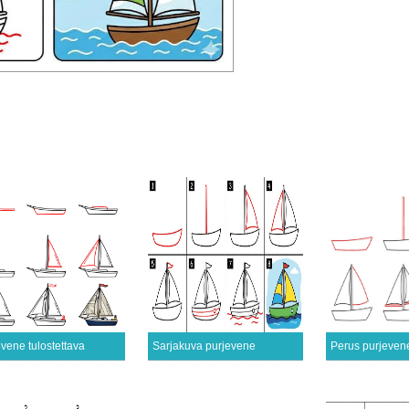
vene tulostettava
Sarjakuva purjevene
Perus purjeven