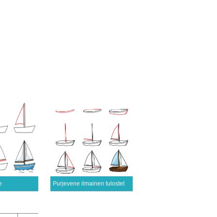
e
Purjevene ilmainen tulostettava