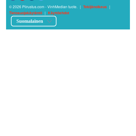
© 2026 Piirustus.com - VinhMedian tuote.
|
Tekijänoikeus
|
Tietosuojakäytäntö
|
Käyttöehdot
Suomalainen