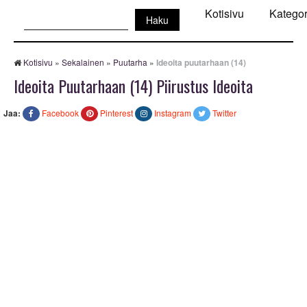
Haku:
Kotisivu
Kategor
Kotisivu
»
Sekalainen
»
Puutarha
»
Ideoita puutarhaan (14)
Ideoita Puutarhaan (14) Piirustus Ideoita
Jaa:
Facebook
Pinterest
Instagram
Twitter