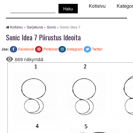
Haku:
Kotisivu
Kategor
Kotisivu
»
Sarjakuva
»
Sonic
»
Sonic Idea 7
Sonic Idea 7 Piirustus Ideoita
Jaa:
Facebook
Pinterest
Instagram
Twitter
669 näkymää