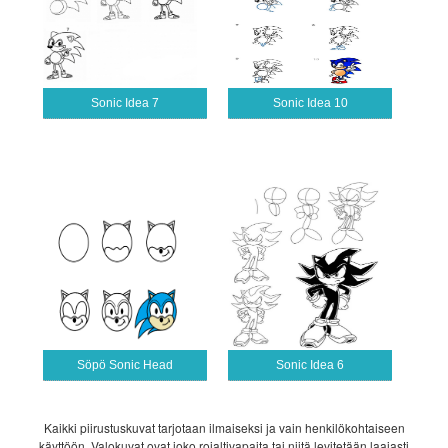
Sonic Idea 7
Sonic Idea 10
Söpö Sonic Head
Sonic Idea 6
Kaikki piirustuskuvat tarjotaan ilmaiseksi ja vain henkilökohtaiseen
käyttöön. Valokuvat ovat joko rojaltivapaita tai niitä levitetään laajasti