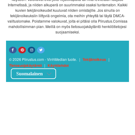
Internetissä, ja niiden alkuperä on suurimmaksi osaksi tuntematon. Kaikki
kuvien tekijänoikeudet kuuluvat niiden omistajille. Jos sinulla on
tekijänoikeuksiin liittyviä ongelmia, ota meihin yhteyttä tai täytä DMCA-
valituslomake. Poistamme valokuvat, joita ei pitäisi olla Piirustus.Comissa
mahdollisimman pian. Meillä on myös tietosuojakäytäntö henkilötietojesi
suojaamiseksi.
© 2026 Piirustus.com - VinhMedian tuote.
|
Tekijänoikeus
|
Tietosuojakäytäntö
|
Käyttöehdot
Suomalainen