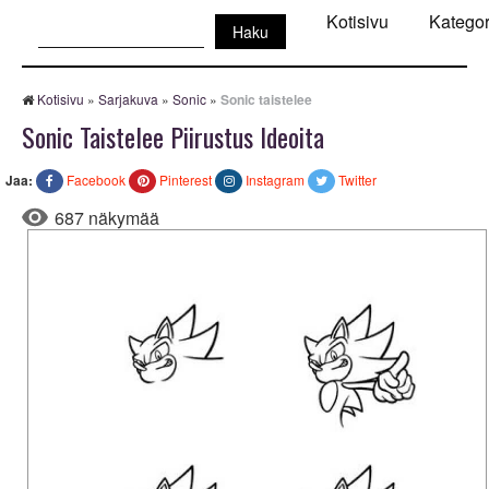
Haku:
Kotisivu
Kategor
Kotisivu
»
Sarjakuva
»
Sonic
»
Sonic taistelee
Sonic Taistelee Piirustus Ideoita
Jaa:
Facebook
Pinterest
Instagram
Twitter
687 näkymää