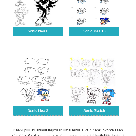
Sonic Idea 6
Sonic Idea 10
Sonic Idea 3
Sonic Sketch
Kaikki piirustuskuvat tarjotaan ilmaiseksi ja vain henkilökohtaiseen
käyttöön. Valokuvat ovat joko rojaltivapaita tai niitä levitetään laajasti