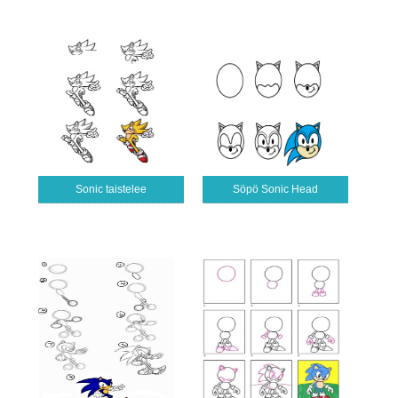
Sonic taistelee
Söpö Sonic Head