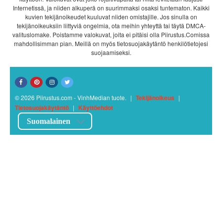
Internetissä, ja niiden alkuperä on suurimmaksi osaksi tuntematon. Kaikki
kuvien tekijänoikeudet kuuluvat niiden omistajille. Jos sinulla on
tekijänoikeuksiin liittyviä ongelmia, ota meihin yhteyttä tai täytä DMCA-
valituslomake. Poistamme valokuvat, joita ei pitäisi olla Piirustus.Comissa
mahdollisimman pian. Meillä on myös tietosuojakäytäntö henkilötietojesi
suojaamiseksi.
© 2026 Piirustus.com - VinhMedian tuote.
|
Tekijänoikeus
|
Tietosuojakäytäntö
|
Käyttöehdot
Suomalainen