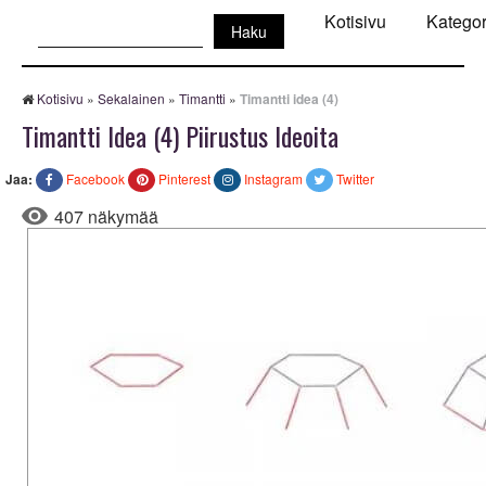
Haku:
Kotisivu
Kategor
Kotisivu
»
Sekalainen
»
Timantti
»
Timantti idea (4)
Timantti Idea (4) Piirustus Ideoita
Jaa:
Facebook
Pinterest
Instagram
Twitter
407 näkymää