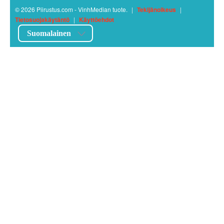
© 2026 Piirustus.com - VinhMedian tuote.
|
Tekijänoikeus
|
Tietosuojakäytäntö
|
Käyttöehdot
Suomalainen