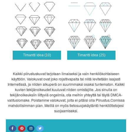
Timantti idea (10)
Timantti idea (25)
Kaikki piirustuskuvat tarjotaan ilmaiseksi ja vain henkilökohtaiseen
käyttöön. Valokuvat ovat joko rojaltivapaita tai niitä levitetään laajasti
Internetissä, ja niiden alkuperä on suurimmaksi osaksi tuntematon. Kaikki
kuvien tekijänoikeudet kuuluvat niiden omistajille. Jos sinulla on
tekijänoikeuksiin liittyviä ongelmia, ota meihin yhteyttä tai täytä DMCA-
valituslomake. Poistamme valokuvat, joita ei pitäisi olla Piirustus.Comissa
mahdollisimman pian. Meillä on myös tietosuojakäytäntö henkilötietojesi
suojaamiseksi.