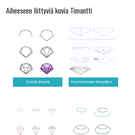
Aiheeseen liittyviä kuvia Timantti
Violetti timantti
Yksinkertaisten timanttien piirtäminen