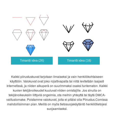
Timantti idea (26)
Timantti idea (18)
Kaikki piirustuskuvat tarjotaan ilmaiseksi ja vain henkilökohtaiseen
käyttöön. Valokuvat ovat joko rojaltivapaita tai niitä levitetään laajasti
Internetissä, ja niiden alkuperä on suurimmaksi osaksi tuntematon. Kaikki
kuvien tekijänoikeudet kuuluvat niiden omistajille. Jos sinulla on
tekijänoikeuksiin liittyviä ongelmia, ota meihin yhteyttä tai täytä DMCA-
valituslomake. Poistamme valokuvat, joita ei pitäisi olla Piirustus.Comissa
mahdollisimman pian. Meillä on myös tietosuojakäytäntö henkilötietojesi
suojaamiseksi.