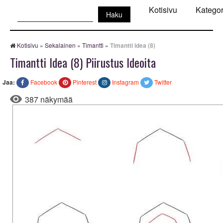
Haku:
Kotisivu
Kategor
Kotisivu
»
Sekalainen
»
Timantti
»
Timantti idea (8)
Timantti Idea (8) Piirustus Ideoita
Jaa:
Facebook
Pinterest
Instagram
Twitter
387 näkymää