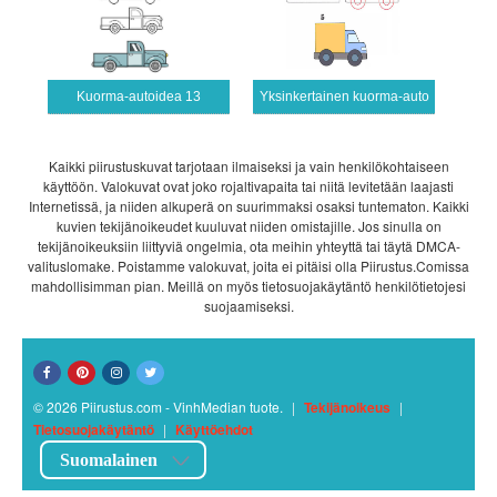
Kuorma-autoidea 13
Yksinkertainen kuorma-auto
Kaikki piirustuskuvat tarjotaan ilmaiseksi ja vain henkilökohtaiseen
käyttöön. Valokuvat ovat joko rojaltivapaita tai niitä levitetään laajasti
Internetissä, ja niiden alkuperä on suurimmaksi osaksi tuntematon. Kaikki
kuvien tekijänoikeudet kuuluvat niiden omistajille. Jos sinulla on
tekijänoikeuksiin liittyviä ongelmia, ota meihin yhteyttä tai täytä DMCA-
valituslomake. Poistamme valokuvat, joita ei pitäisi olla Piirustus.Comissa
mahdollisimman pian. Meillä on myös tietosuojakäytäntö henkilötietojesi
suojaamiseksi.
© 2026 Piirustus.com - VinhMedian tuote.
|
Tekijänoikeus
|
Tietosuojakäytäntö
|
Käyttöehdot
Suomalainen