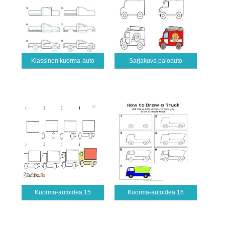
Klassinen kuorma-auto
Sarjakuva paloauto
Kuorma-autoidea 15
Kuorma-autoidea 16