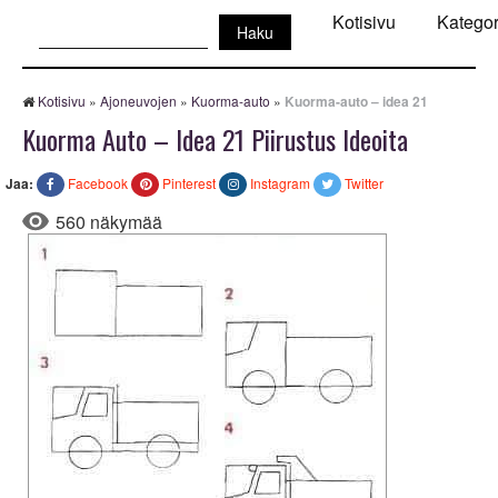
Haku:
Kotisivu
Kategor
Kotisivu
»
Ajoneuvojen
»
Kuorma-auto
»
Kuorma-auto – idea 21
Kuorma Auto – Idea 21 Piirustus Ideoita
Jaa:
Facebook
Pinterest
Instagram
Twitter
560 näkymää