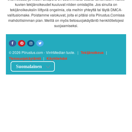
kuvien tekijänoikeudet kuuluvat niiden omistajille. Jos sinulla on
tekijänoikeuksiin liittyviä ongelmia, ota meihin yhteyttä tai täytä DMCA-
valituslomake. Poistamme valokuvat, joita ei pitäisi olla Piirustus.Comissa
mahdollisimman pian. Meillä on myös tietosuojakäytäntö henkilötietojesi
suojaamiseksi.
© 2026 Piirustus.com - VinhMedian tuote.
|
Tekijänoikeus
|
Tietosuojakäytäntö
|
Käyttöehdot
Suomalainen