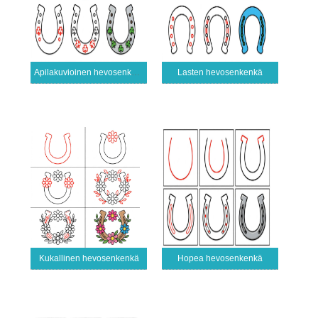
Apilakuvioinen hevosenkenkä
Lasten hevosenkenkä
Kukallinen hevosenkenkä
Hopea hevosenkenkä