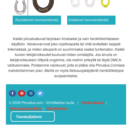
Ruosteinen hevosenkenkä
Kultainen hevosenkenkä kuva
Kaikki piirustuskuvat tarjotaan ilmaiseksi ja vain henkilökohtaiseen
käyttöön. Valokuvat ovat joko rojaltivapaita tai niitä levitetään laajasti
Internetissä, ja niiden alkuperä on suurimmaksi osaksi tuntematon. Kaikki
kuvien tekijänoikeudet kuuluvat niiden omistajille. Jos sinulla on
tekijänoikeuksiin liittyviä ongelmia, ota meihin yhteyttä tai täytä DMCA-
valituslomake. Poistamme valokuvat, joita ei pitäisi olla Piirustus.Comissa
mahdollisimman pian. Meillä on myös tietosuojakäytäntö henkilötietojesi
suojaamiseksi.
© 2026 Piirustus.com - VinhMedian tuote.
|
Tekijänoikeus
|
Tietosuojakäytäntö
|
Käyttöehdot
Suomalainen