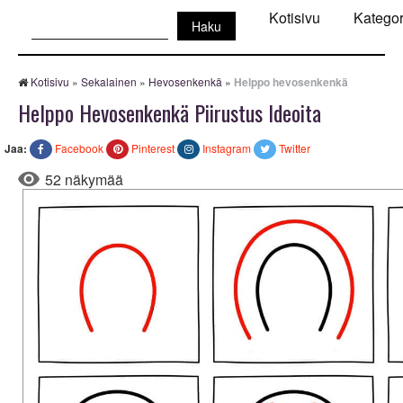
Haku:
Kotisivu
Kategor
Kotisivu
»
Sekalainen
»
Hevosenkenkä
»
Helppo hevosenkenkä
Helppo Hevosenkenkä Piirustus Ideoita
Jaa:
Facebook
Pinterest
Instagram
Twitter
52 näkymää