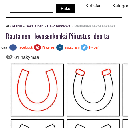
Haku:
Kotisivu
Kategor
Kotisivu
»
Sekalainen
»
Hevosenkenkä
»
Rautainen hevosenkenkä
Rautainen Hevosenkenkä Piirustus Ideoita
Jaa:
Facebook
Pinterest
Instagram
Twitter
61 näkymää