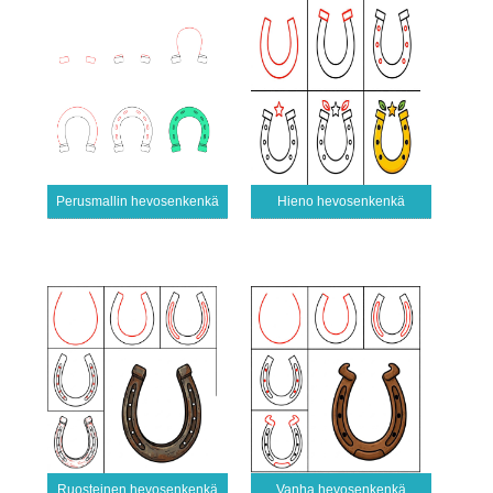
Perusmallin hevosenkenkä
Hieno hevosenkenkä
Ruosteinen hevosenkenkä
Vanha hevosenkenkä