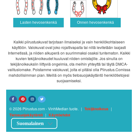
Lasten hevosenkenkä
Onnen hevosenkenkä
Kaikki piirustuskuvat tarjotaan ilmaiseksi ja vain henkilökohtaiseen
käyttöön. Valokuvat ovat joko rojaltivapaita tai niitä levitetään laajasti
Internetissä, ja niiden alkuperä on suurimmaksi osaksi tuntematon. Kaikki
kuvien tekijänoikeudet kuuluvat niiden omistajille. Jos sinulla on
tekijänoikeuksiin liittyviä ongelmia, ota meihin yhteyttä tai täytä DMCA-
valituslomake. Poistamme valokuvat, joita ei pitäisi olla Piirustus.Comissa
mahdollisimman pian. Meillä on myös tietosuojakäytäntö henkilötietojesi
suojaamiseksi.
© 2026 Piirustus.com - VinhMedian tuote.
|
Tekijänoikeus
|
Tietosuojakäytäntö
|
Käyttöehdot
Suomalainen