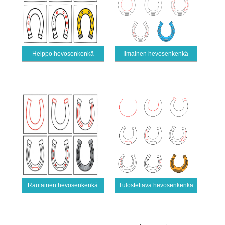
Helppo hevosenkenkä
Ilmainen hevosenkenkä
Rautainen hevosenkenkä
Tulostettava hevosenkenkä