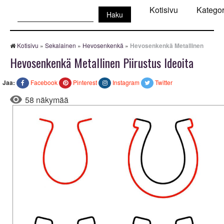
Haku:
Kotisivu
Kategor
Kotisivu
»
Sekalainen
»
Hevosenkenkä
»
Hevosenkenkä Metallinen
Hevosenkenkä Metallinen Piirustus Ideoita
Jaa:
Facebook
Pinterest
Instagram
Twitter
58 näkymää