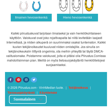
Ilmainen hevosenkenkä
Hieno hevosenkenkä
Kaikki piirustuskuvat tarjotaan ilmaiseksi ja vain henkilökohtaiseen
käyttöön. Valokuvat ovat joko rojaltivapaita tai niitä levitetään laajasti
Internetissä, ja niiden alkuperä on suurimmaksi osaksi tuntematon. Kaikki
kuvien tekijänoikeudet kuuluvat niiden omistajille. Jos sinulla on
tekijänoikeuksiin liittyviä ongelmia, ota meihin yhteyttä tai täytä DMCA-
valituslomake. Poistamme valokuvat, joita ei pitäisi olla Piirustus.Comissa
mahdollisimman pian. Meillä on myös tietosuojakäytäntö henkilötietojesi
suojaamiseksi.
© 2026 Piirustus.com - VinhMedian tuote.
|
Tekijänoikeus
|
Tietosuojakäytäntö
|
Käyttöehdot
Suomalainen