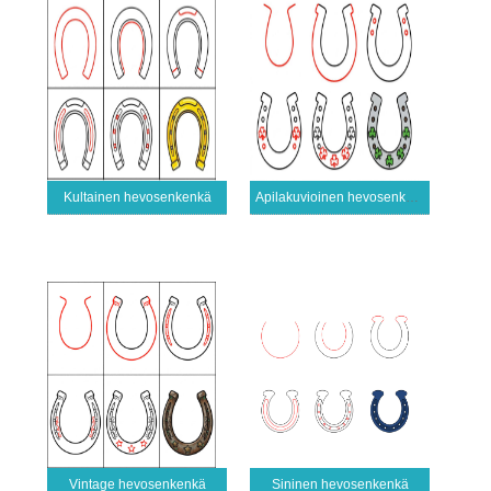
Kultainen hevosenkenkä
Apilakuvioinen hevosenkenkä
Vintage hevosenkenkä
Sininen hevosenkenkä