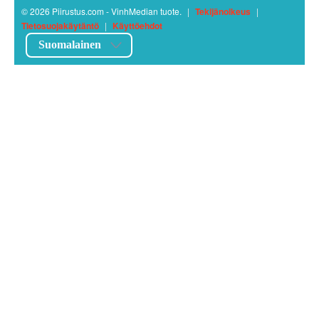
© 2026 Piirustus.com - VinhMedian tuote.
|
Tekijänoikeus
|
Tietosuojakäytäntö
|
Käyttöehdot
Suomalainen