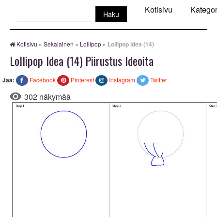
Haku:
Kotisivu
Kategor
Kotisivu
»
Sekalainen
»
Lollipop
»
Lollipop idea (14)
Lollipop Idea (14) Piirustus Ideoita
Jaa:
Facebook
Pinterest
Instagram
Twitter
302 näkymää