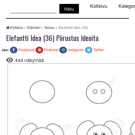
Haku:
Kotisivu
Kategor
Kotisivu
»
Eläinten
»
Norsu
»
Elefantti idea (36)
Elefantti Idea (36) Piirustus Ideoita
Jaa:
Facebook
Pinterest
Instagram
Twitter
444 näkymää