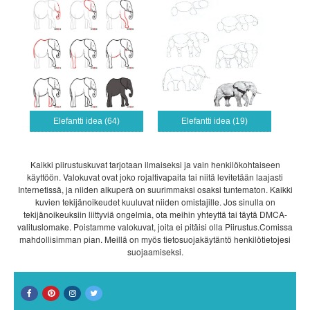
Elefantti idea (64)
Elefantti idea (19)
Kaikki piirustuskuvat tarjotaan ilmaiseksi ja vain henkilökohtaiseen
käyttöön. Valokuvat ovat joko rojaltivapaita tai niitä levitetään laajasti
Internetissä, ja niiden alkuperä on suurimmaksi osaksi tuntematon. Kaikki
kuvien tekijänoikeudet kuuluvat niiden omistajille. Jos sinulla on
tekijänoikeuksiin liittyviä ongelmia, ota meihin yhteyttä tai täytä DMCA-
valituslomake. Poistamme valokuvat, joita ei pitäisi olla Piirustus.Comissa
mahdollisimman pian. Meillä on myös tietosuojakäytäntö henkilötietojesi
suojaamiseksi.