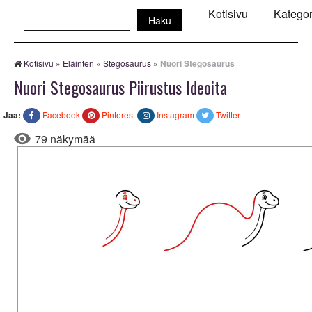
Haku:
Kotisivu
Kategor
Kotisivu
»
Eläinten
»
Stegosaurus
»
Nuori Stegosaurus
Nuori Stegosaurus Piirustus Ideoita
Jaa:
Facebook
Pinterest
Instagram
Twitter
79 näkymää