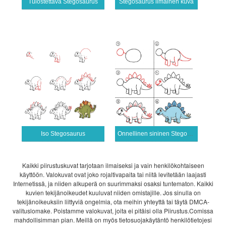
Tulostettava Stegosaurus
Stegosaurus ilmainen kuva
Iso Stegosaurus
Onnellinen sininen Stegosaurus
Kaikki piirustuskuvat tarjotaan ilmaiseksi ja vain henkilökohtaiseen
käyttöön. Valokuvat ovat joko rojaltivapaita tai niitä levitetään laajasti
Internetissä, ja niiden alkuperä on suurimmaksi osaksi tuntematon. Kaikki
kuvien tekijänoikeudet kuuluvat niiden omistajille. Jos sinulla on
tekijänoikeuksiin liittyviä ongelmia, ota meihin yhteyttä tai täytä DMCA-
valituslomake. Poistamme valokuvat, joita ei pitäisi olla Piirustus.Comissa
mahdollisimman pian. Meillä on myös tietosuojakäytäntö henkilötietojesi