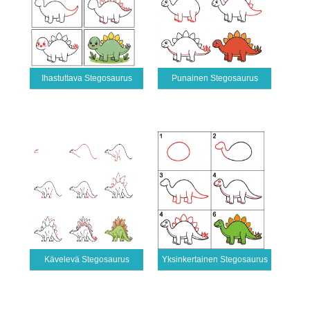
Ihastuttava Stegosaurus
Punainen Stegosaurus
Kävelevä Stegosaurus
Yksinkertainen Stegosaurus