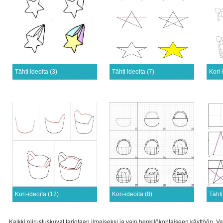
Tähti Ideoita (3)
Tähti Ideoita (7)
Kori-
Kori-ideoita (12)
Kori-ideoita (8)
Tähti
Kaikki piirustuskuvat tarjotaan ilmaiseksi ja vain henkilökohtaiseen käyttöön. Va