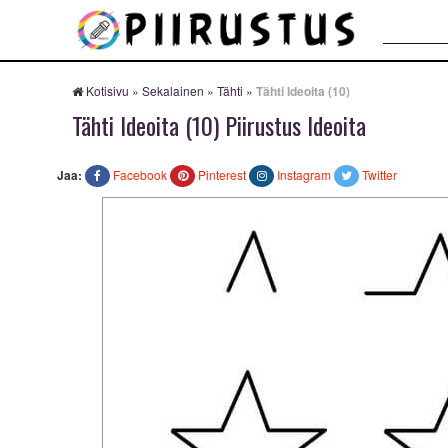
Haku:
Kotisivu
»
Sekalainen
»
Tähti
»
Tähti Ideoita (10)
Tähti Ideoita (10) Piirustus Ideoita
Jaa:
Facebook
Pinterest
Instagram
Twitter