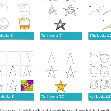
ideoita (5)
Tähti Ideoita (2)
Tähti Ideoita (1
 Ideoita (8)
Tähti Ideoita (20)
Kori-ideoita (11
lokuvat ovat joko rojaltivapaita tai niitä levitetään laajasti Internetissä, ja niiden