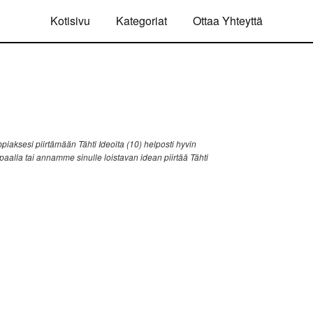
Kotisivu
Kategoriat
Ottaa Yhteyttä
iaksesi piirtämään Tähti Ideoita (10) helposti hyvin
ppaalla tai annamme sinulle loistavan idean piirtää Tähti