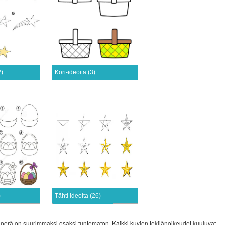
2)
Kori-ideoita (3)
)
Tähti Ideoita (26)
 alkuperä on suurimmaksi osaksi tuntematon. Kaikki kuvien tekijänoikeudet kuuluvat