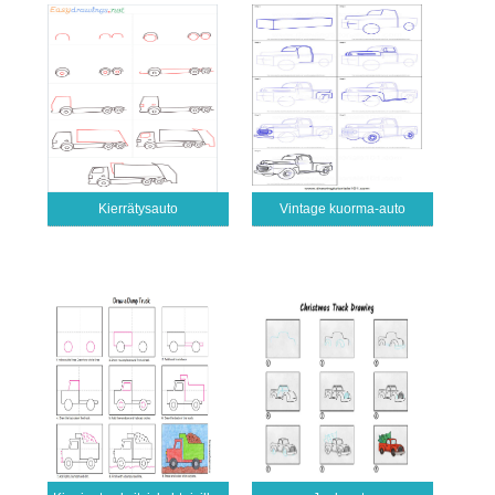
Kierrätysauto
Vintage kuorma-auto