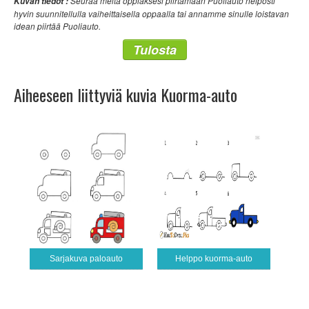
Seuraa meitä oppiaksesi piirtämään Puoliauto helposti
Kuvan tiedot :
hyvin suunnitellulla vaiheittaisella oppaalla tai annamme sinulle loistavan
idean piirtää Puoliauto.
Tulosta
Aiheeseen liittyviä kuvia Kuorma-auto
Sarjakuva paloauto
Helppo kuorma-auto