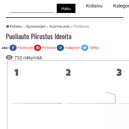
Haku:
Kotisivu
Kategor
Kotisivu
»
Ajoneuvojen
»
Kuorma-auto
»
Puoliauto
Puoliauto Piirustus Ideoita
Jaa:
Facebook
Pinterest
Instagram
Twitter
732 näkymää