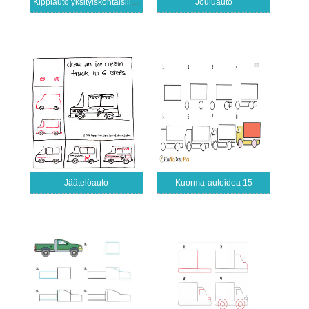
Kippiauto yksityiskohtaisilla oppailla
Jouluauto
Jäätelöauto
Kuorma-autoidea 15