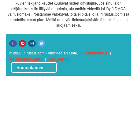
kuvien tekijänoikeudet kuuluvat niiden omistajille. Jos sinulla on
tekijänoikeuksiin liittyviä ongelmia, ota meihin yhteyttä tai täytä DMCA-
valituslomake. Poistamme valokuvat, joita ei pitäisi olla Piirustus.Comissa
mahdollisimman pian. Meillä on myös tietosuojakäytäntö henkilötietojesi
suojaamiseksi.
© 2026 Piirustus.com - VinhMedian tuote.
|
Tekijänoikeus
|
Tietosuojakäytäntö
|
Käyttöehdot
Suomalainen