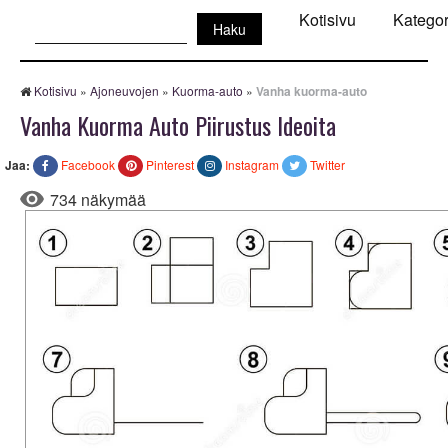
Haku:
Kotisivu
Kategor
Kotisivu
»
Ajoneuvojen
»
Kuorma-auto
»
Vanha kuorma-auto
Vanha Kuorma Auto Piirustus Ideoita
Jaa:
Facebook
Pinterest
Instagram
Twitter
734 näkymää