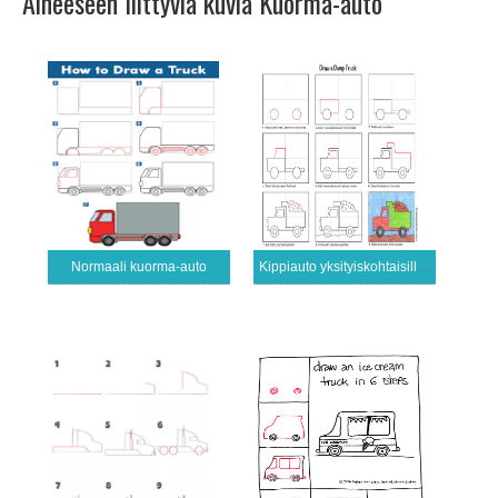
Aiheeseen liittyviä kuvia Kuorma-auto
Normaali kuorma-auto
Kippiauto yksityiskohtaisilla oppailla