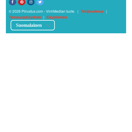
© 2026 Piirustus.com - VinhMedian tuote.
|
Tekijänoikeus
|
Tietosuojakäytäntö
|
Käyttöehdot
Suomalainen