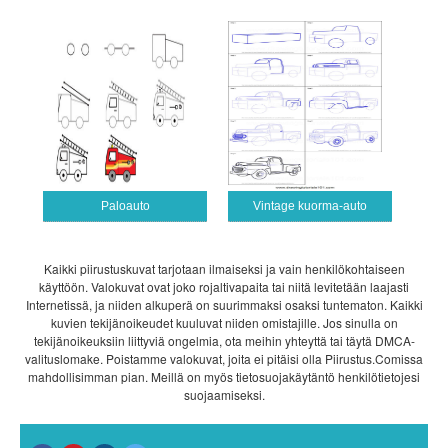
Paloauto
Vintage kuorma-auto
Kaikki piirustuskuvat tarjotaan ilmaiseksi ja vain henkilökohtaiseen
käyttöön. Valokuvat ovat joko rojaltivapaita tai niitä levitetään laajasti
Internetissä, ja niiden alkuperä on suurimmaksi osaksi tuntematon. Kaikki
kuvien tekijänoikeudet kuuluvat niiden omistajille. Jos sinulla on
tekijänoikeuksiin liittyviä ongelmia, ota meihin yhteyttä tai täytä DMCA-
valituslomake. Poistamme valokuvat, joita ei pitäisi olla Piirustus.Comissa
mahdollisimman pian. Meillä on myös tietosuojakäytäntö henkilötietojesi
suojaamiseksi.