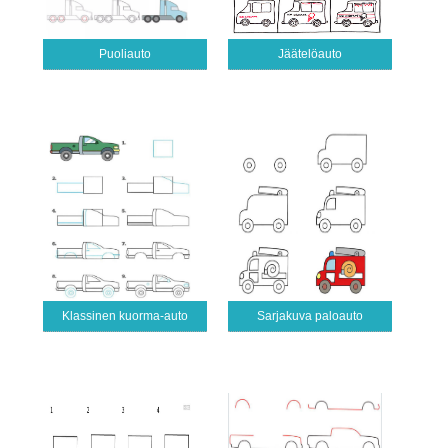
Puoliauto
Jäätelöauto
Klassinen kuorma-auto
Sarjakuva paloauto