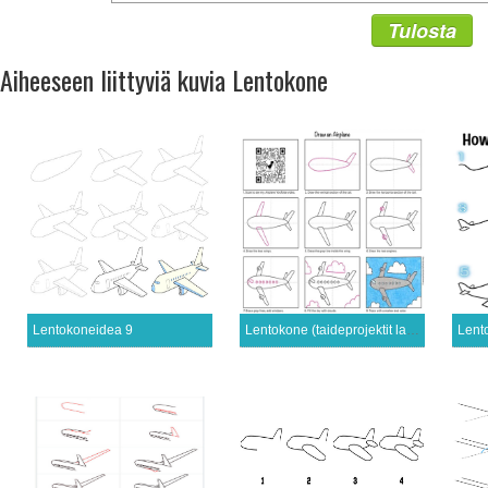
Tulosta
Aiheeseen liittyviä kuvia Lentokone
Lentokoneidea 9
Lentokone (taideprojektit lapsille)
Lent