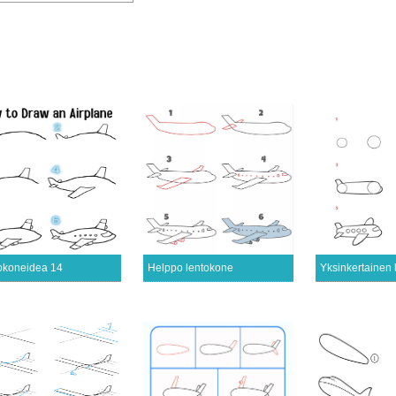
okoneidea 14
Helppo lentokone
Yksinkertainen