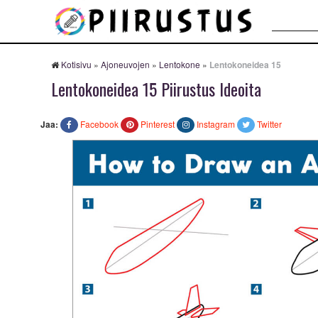
Haku:
Kotisivu
»
Ajoneuvojen
»
Lentokone
»
Lentokoneidea 15
Lentokoneidea 15 Piirustus Ideoita
Jaa:
Facebook
Pinterest
Instagram
Twitter