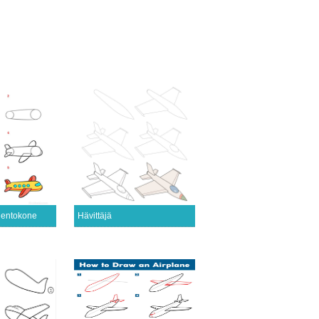
 lentokone
Hävittäjä